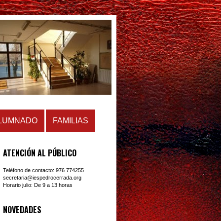
LUMNADO
FAMILIAS
ATENCIÓN AL PÚBLICO
Teléfono de contacto: 976 774255
secretaria@iespedrocerrada.org
Horario julio: De 9 a 13 horas
NOVEDADES