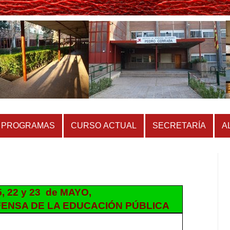
PROGRAMAS
CURSO ACTUAL
SECRETARÍA
A
5, 22 y 23 de MAYO,
ENSA DE LA EDUCACIÓN PÚBLICA