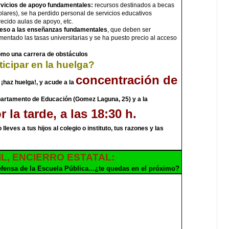
rvicios de apoyo fundamentales:
recursos destinados a becas
olares), se ha perdido personal de servicios educativos
recido aulas de apoyo, etc.
cceso a las enseñanzas fundamentales
, que deben ser
ementado las tasas universitarias y se ha puesto precio al acceso
omo una carrera de obst
á
culos
cipar en la huelga?
concentración de
¡haz huelga!, y acude a la
partamento de Educación (Gomez Laguna, 25) y a la
 la tarde, a las 18:30 h.
 lleves a tus hijos al colegio o instituto, tus razones y las
IL, ENCIERRO ESTATAL:
efensa de la Escuela Pública...¿te quedas en el próximo?