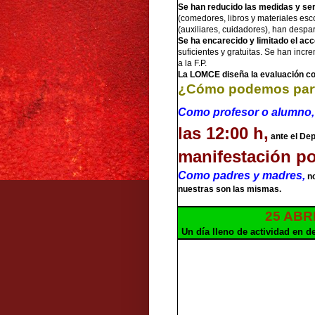
Se han reducido las medidas y se
(comedores, libros y materiales esc
(auxiliares, cuidadores), han despa
Se ha encarecido y limitado el a
suficientes y gratuitas. Se han incr
a la F.P.
La LOMCE dise
ñ
a la evaluaci
ó
n c
¿Cómo podemos parti
Como profesor o alumno,
las 12:00 h,
ante el De
manifestación por
Como padres y madres,
no
nuestras son las mismas.
25 ABR
Un día lleno de actividad en d