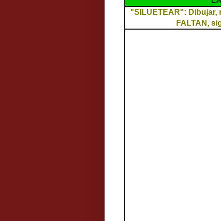
LA
"SILUETEAR": Dibujar,
FALTAN, sigu