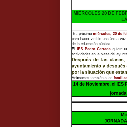
MIÉRCOLES 20 DE FE
LA
EL próximo
miércoles, 20 de fe
para hacer visible una única vo
de la educación pública.
El
IES Pedro Cerrada
quiere un
actividades en la plaza del ayun
Después de las clases, 
ayuntamiento y después d
por la situación que esta
Animamos también a las
familia
14 de Noviembre, el IES 
jornada
Mi
JORNADA 