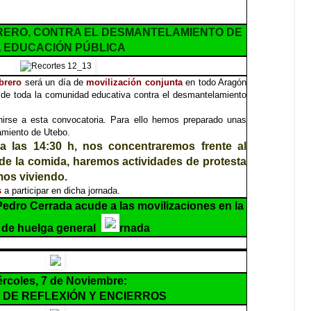
BRERO, CONTRA EL DESMANTELAMIENTO DE
 EDUCACIÓN PÚBLICA
brero
será un día de
movilización conjunta
en todo Aragón
z de toda la comunidad educativa contra el desmantelamiento
irse a esta convocatoria. Para ello hemos preparado unas
tamiento de Utebo.
a las 14:30 h, nos concentraremos frente al
e la comida, haremos actividades de protesta
mos viviendo.
s
a participar en dicha jornada.
Pedro Cerrada acude a las movilizaciones en la
 de huelga general
rnada
ércoles, 7 de Noviembre:
DE REFLEXIÓN Y ENCIERROS