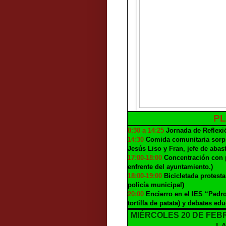
PL
8:30 a 14:25
Jornada de Reflexió
14:30
Comida comunitaria sorpre
Jesús Liso y Fran, jefe de abas
17:00-18:00
Concentración con p
enfrente del ayuntamiento.)
18:00-19:00
Bicicletada protesta
policía municipal)
20:00
Encierro en el IES “Pedr
tortilla de patata) y debates edu
MIÉRCOLES 20 DE FE