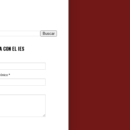
 CON EL IES
rónico
*