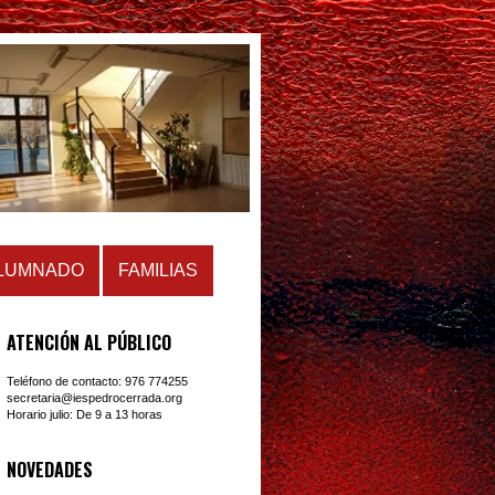
LUMNADO
FAMILIAS
ATENCIÓN AL PÚBLICO
Teléfono de contacto: 976 774255
secretaria@iespedrocerrada.org
Horario julio: De 9 a 13 horas
NOVEDADES