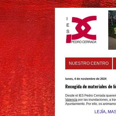
NUESTRO CENTRO
lunes, 4 de noviembre de 2024
Recogida de materiales de l
Desde el IES Pedro Cerrada queremo
Valencia
por las inundaciones, a tra
Ayuntamiento. Por ello, os animamos 
LEJÍA, MA