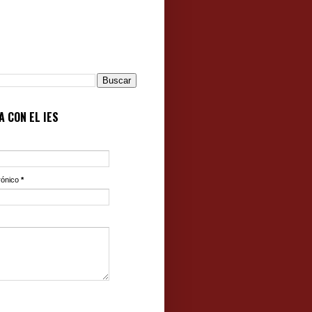
 CON EL IES
rónico
*