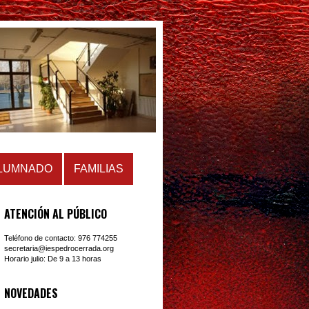
LUMNADO
FAMILIAS
ATENCIÓN AL PÚBLICO
Teléfono de contacto: 976 774255
secretaria@iespedrocerrada.org
Horario julio: De 9 a 13 horas
NOVEDADES