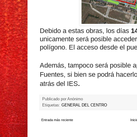
Debido a estas obras, los días
1
unicamente será posible acceder
polígono. El acceso desde el pue
Además, tampoco
será posible a
F
uentes
, s
i
b
ien se podrá hacerl
atrás del IES
.
Publicado por
Anónimo
Etiquetas:
GENERAL DEL CENTRO
Entrada más reciente
Inici