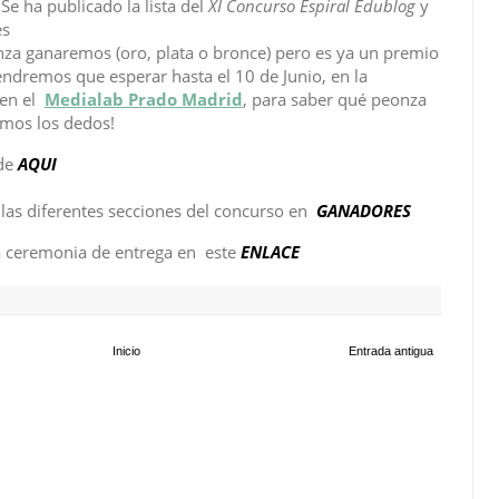
Se ha publicado la lista del
XI Concurso Espiral Edublog
y
es
za ganaremos (oro, plata o bronce) pero es ya un premio
endremos que esperar hasta el 10 de Junio, en la
 en el
Medialab Prado Madrid
, para saber qué peonza
emos los dedos!
sde
AQUI
 las diferentes secciones del concurso en
GANADORES
la ceremonia de entrega en
este
ENLACE
Inicio
Entrada antigua