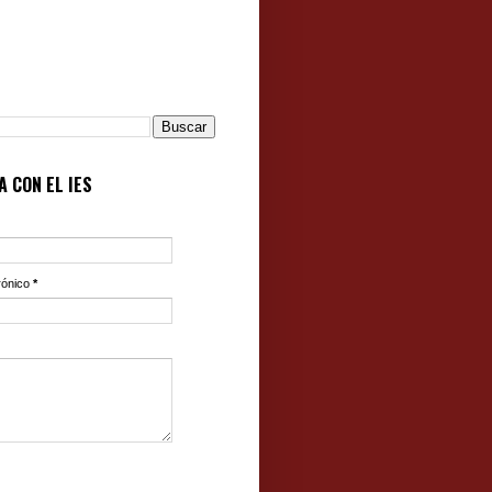
 CON EL IES
rónico
*