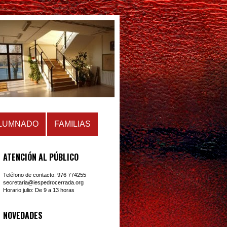
LUMNADO
FAMILIAS
ATENCIÓN AL PÚBLICO
Teléfono de contacto: 976 774255
secretaria@iespedrocerrada.org
Horario julio: De 9 a 13 horas
NOVEDADES