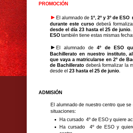
PROMOCIÓN
►
El alumnado de
1º, 2º y 3º de ESO 
durante este curso
deberá formaliza
desde el día 23 hasta el 25 de junio
.
ESO
también tiene estas mismas fecha
►
El alumnado de
4º de ESO que
Bachillerato en nuestro instituto, 
que vaya a matricularse en 2º de Ba
de Bachillerato
deberá formalizar la m
desde el
23 hasta el 25 de junio
.
ADMISIÓN
El alumnado de nuestro centro que se 
situaciones:
Ha cursado 4º de ESO y quiere ac
Ha cursado 4º de ESO y quiere 